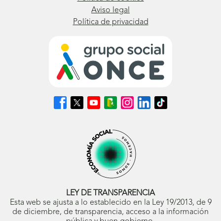
Aviso legal
Política de privacidad
Síguenos
Síguenos
Síguenos
Síguenos
Síguenos
Síguenos
Síguenos
en
en
en
en
en
en
en
Facebook
X
Youtube
nuestro
Instagram
LinkedIn
TikTok
(se
(se
(se
Blog
(se
(se
(se
abrirá
abrirá
abrirá
ONCE
abrirá
abrirá
abrirá
en
en
en
(se
en
en
en
ventana
ventana
ventana
abrirá
ventana
ventana
ventana
nueva)
nueva)
nueva)
en
nueva)
nueva)
nueva)
ventana
nueva)
LEY DE TRANSPARENCIA
Esta web se ajusta a lo establecido en la Ley 19/2013, de 9
de diciembre, de transparencia, acceso a la información