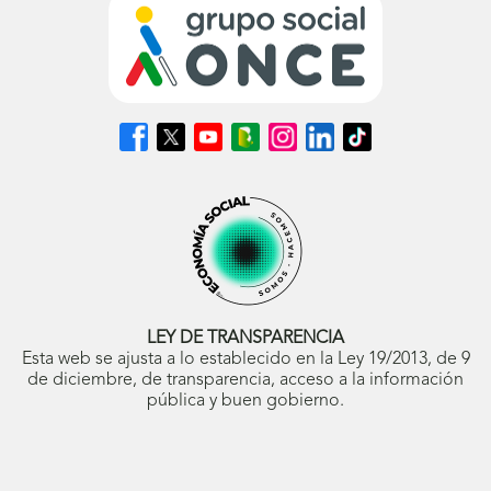
Síguenos
Síguenos
Síguenos
Síguenos
Síguenos
Síguenos
Síguenos
en
en
en
en
en
en
en
Facebook
X
Youtube
nuestro
Instagram
LinkedIn
TikTok
(se
(se
(se
Blog
(se
(se
(se
abrirá
abrirá
abrirá
ONCE
abrirá
abrirá
abrirá
en
en
en
(se
en
en
en
ventana
ventana
ventana
abrirá
ventana
ventana
ventana
nueva)
nueva)
nueva)
en
nueva)
nueva)
nueva)
ventana
nueva)
LEY DE TRANSPARENCIA
Esta web se ajusta a lo establecido en la Ley 19/2013, de 9
de diciembre, de transparencia, acceso a la información
pública y buen gobierno.