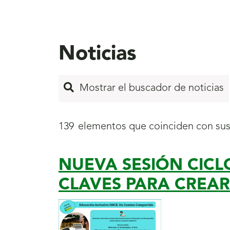
aquí
Noticias
Mostrar el buscador de noticias
139
elementos que coinciden con su
NUEVA SESIÓN CICL
Inicio
de
CLAVES PARA CREA
página
4