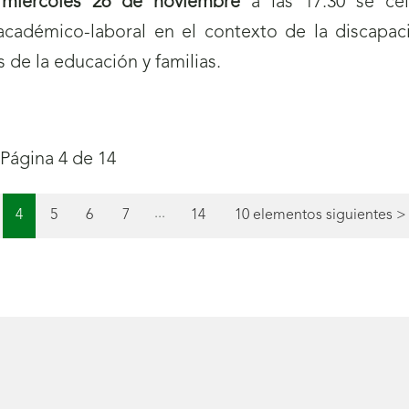
o
miércoles 26 de noviembre
a las 17:30 se ce
académico-laboral en el contexto de la discapaci
 de la educación y familias.
Página 4 de 14
Página
...
gina
Página
Página
Página
Página
4
5
6
7
14
10 elementos siguientes
>
(actual)