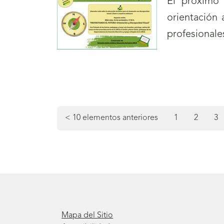
El próxim
orientación 
profesionales
Navegación
Final
de
de
Página
Página
Pá
<
10 elementos anteriores
1
2
3
página
la
4
paginación
Mapa del Sitio