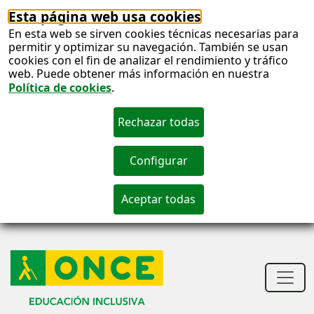
Esta página web usa cookies
En esta web se sirven cookies técnicas necesarias para
permitir y optimizar su navegación. También se usan
cookies con el fin de analizar el rendimiento y tráfico
web. Puede obtener más información en nuestra
Política de cookies
.
S
c
S
n
Men
princ