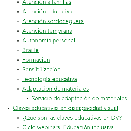
Atención a familias
Atención educativa
Atención sordoceguera
Atención temprana
Autonomía personal
Braille
Formación
Sensibilización
Tecnología educativa
contiene
Adaptación de materiales
1
Servicio de adaptación de materiales
hijo.
cont
Claves educativas en discapacidad visual
3
¿Qué son las claves educativas en DV?
hijos
Ciclo webinars. Educación inclusiva