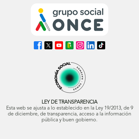
Síguenos
Síguenos
Síguenos
Síguenos
Síguenos
Síguenos
Síguenos
en
en
en
en
en
en
en
Facebook
X
Youtube
nuestro
Instagram
LinkedIn
TikTok
(se
(se
(se
Blog
(se
(se
(se
abrirá
abrirá
abrirá
ONCE
abrirá
abrirá
abrirá
en
en
en
(se
en
en
en
ventana
ventana
ventana
abrirá
ventana
ventana
ventana
nueva)
nueva)
nueva)
en
nueva)
nueva)
nueva)
ventana
nueva)
LEY DE TRANSPARENCIA
Esta web se ajusta a lo establecido en la Ley 19/2013, de 9
de diciembre, de transparencia, acceso a la información
pública y buen gobierno.