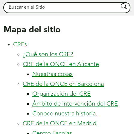
Buscar
Busca
Mapa del sitio
contiene
CREs
6
¿Qué son los CRE?
hijos.
contiene
CRE de la ONCE en Alicante
1
Nuestras cosas
hijo.
contiene
CRE de la ONCE en Barcelona
3
Organización del CRE
hijos.
Ámbito de intervención del CRE
Conoce nuestra historia.
contiene
CRE de la ONCE en Madrid
1
Centro Escolar