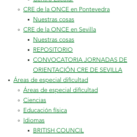
hijo.
contiene
CRE de la ONCE en Pontevedra
1
Nuestras cosas
contiene
hijo.
CRE de la ONCE en Sevilla
3
Nuestras cosas
hijos.
REPOSITORIO
CONVOCATORIA JORNADAS DE
ORIENTACIÓN CRE DE SEVILLA
contiene
Áreas de especial dificultad
8
Áreas de especial dificultad
hijos.
Ciencias
Educación física
contiene
Idiomas
2
BRITISH COUNCIL