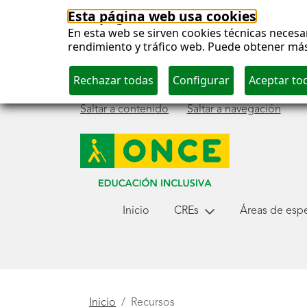
Esta página web usa cookies
En esta web se sirven cookies técnicas necesar
rendimiento y tráfico web. Puede obtener má
Saltar a contenido
Saltar a navegación
Menú
Inicio
CREs
Áreas de espec
principal
Está
Inicio
Recursos