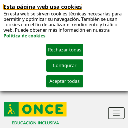
Esta página web usa cookies
En esta web se sirven cookies técnicas necesarias para
permitir y optimizar su navegación. También se usan
cookies con el fin de analizar el rendimiento y tráfico
web. Puede obtener más información en nuestra
Política de cookies
.
S
c
S
n
Men
princ