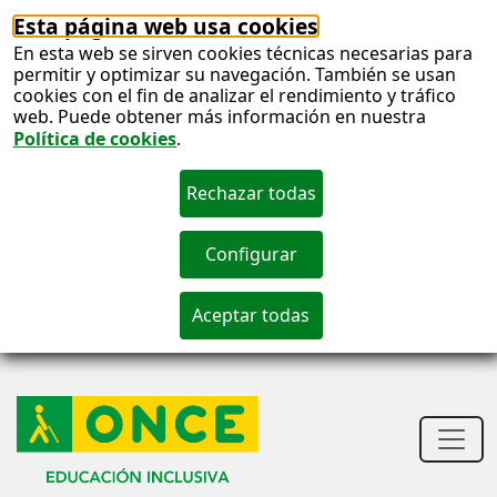
Esta página web usa cookies
En esta web se sirven cookies técnicas necesarias para
permitir y optimizar su navegación. También se usan
cookies con el fin de analizar el rendimiento y tráfico
web. Puede obtener más información en nuestra
Política de cookies
.
S
c
S
n
Men
princ