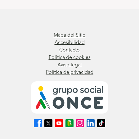
Mapa del Sitio
Accesibilidad
Contacto
Política de cookies
Aviso legal
Política de privacidad
Síguenos
Síguenos
Síguenos
Síguenos
Síguenos
Síguenos
Síguenos
en
en
en
en
en
en
en
Facebook
X
Youtube
nuestro
Instagram
LinkedIn
TikTok