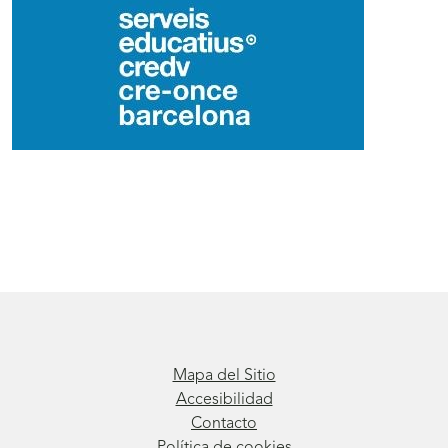
Final
de
página
1
Mapa del Sitio
Accesibilidad
Contacto
Política de cookies