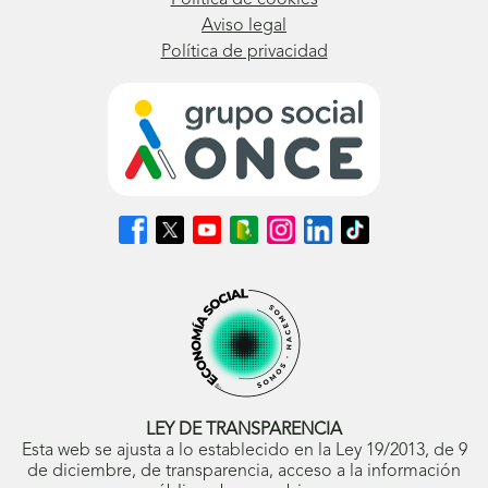
Aviso legal
Política de privacidad
Síguenos
Síguenos
Síguenos
Síguenos
Síguenos
Síguenos
Síguenos
en
en
en
en
en
en
en
Facebook
X
Youtube
nuestro
Instagram
LinkedIn
TikTok
(se
(se
(se
Blog
(se
(se
(se
abrirá
abrirá
abrirá
ONCE
abrirá
abrirá
abrirá
en
en
en
(se
en
en
en
ventana
ventana
ventana
abrirá
ventana
ventana
ventana
nueva)
nueva)
nueva)
en
nueva)
nueva)
nueva)
ventana
nueva)
LEY DE TRANSPARENCIA
Esta web se ajusta a lo establecido en la Ley 19/2013, de 9
de diciembre, de transparencia, acceso a la información