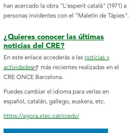
han acercado la obra "L'esperit català" (1971) a
personas invidentes con el "Maletín de Tàpies".
¿Quieres conocer las últimas
noticias del CRE?
En este enlace accederás a las
noticias y
actividades
(se
más recientes realizadas en el
CRE ONCE Barcelona.
abrirá
nueva
Puedes cambiar el idioma para verlas en
ventana)
español, catalán, gallego, euskera, etc.
https://agora.xtec.cat/credv/