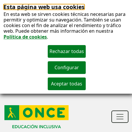
Esta página web usa cookies
En esta web se sirven cookies técnicas necesarias para
permitir y optimizar su navegación. También se usan
cookies con el fin de analizar el rendimiento y tráfico
web. Puede obtener más información en nuestra
Política de cookies
.
S
c
S
n
Men
princ