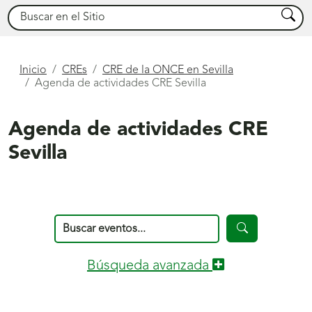
Buscar
Busca
Está
Inicio
CREs
CRE de la ONCE en Sevilla
Agenda de actividades CRE Sevilla
aquí
Agenda de actividades CRE
Sevilla
Calendario
del
Search
Grupo
Show
Búsqueda avanzada
Social
ONCE