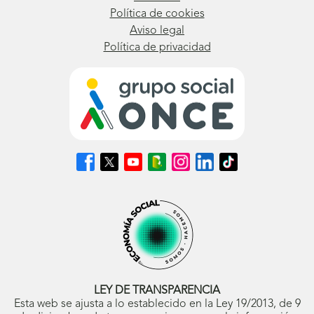
Política de cookies
Aviso legal
Política de privacidad
Síguenos
Síguenos
Síguenos
Síguenos
Síguenos
Síguenos
Síguenos
en
en
en
en
en
en
en
Facebook
X
Youtube
nuestro
Instagram
LinkedIn
TikTok
(se
(se
(se
Blog
(se
(se
(se
abrirá
abrirá
abrirá
ONCE
abrirá
abrirá
abrirá
en
en
en
(se
en
en
en
ventana
ventana
ventana
abrirá
ventana
ventana
ventana
nueva)
nueva)
nueva)
en
nueva)
nueva)
nueva)
ventana
nueva)
LEY DE TRANSPARENCIA
Esta web se ajusta a lo establecido en la Ley 19/2013, de 9