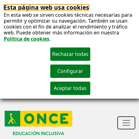
Esta página web usa cookies
En esta web se sirven cookies técnicas necesarias para
permitir y optimizar su navegación. También se usan
cookies con el fin de analizar el rendimiento y tráfico
web. Puede obtener más información en nuestra
Política de cookies
.
S
c
S
n
Men
princ