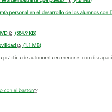
ame a demostrarte que puedo”
(4.8
MB
)
omía personal en el desarrollo de los alumnos con
 HVD
(584.9
KB
)
vilidad
(1.1
MB
)
a práctica de autonomía en menores con discapacid
o con el bastón