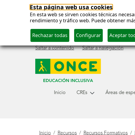
Esta página web usa cookies
En esta web se sirven cookies técnicas necesar
rendimiento y tráfico web. Puede obtener má
Saltar a contenido
Saltar a navegación
Menú
Inicio
CREs
Áreas de espec
principal
Está
Inicio
Recursos
Recursos Formativos