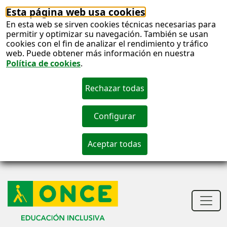
Esta página web usa cookies
En esta web se sirven cookies técnicas necesarias para
permitir y optimizar su navegación. También se usan
cookies con el fin de analizar el rendimiento y tráfico
web. Puede obtener más información en nuestra
Política de cookies
.
S
c
S
n
Men
princ