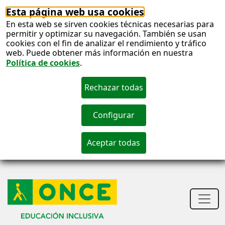
Esta página web usa cookies
En esta web se sirven cookies técnicas necesarias para
permitir y optimizar su navegación. También se usan
cookies con el fin de analizar el rendimiento y tráfico
web. Puede obtener más información en nuestra
Política de cookies
.
S
c
S
n
Men
princ