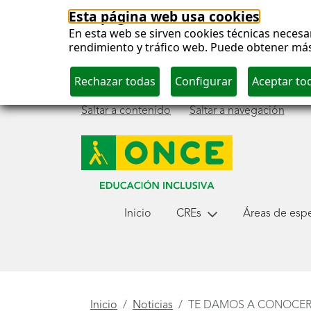
Esta página web usa cookies
En esta web se sirven cookies técnicas necesar
rendimiento y tráfico web. Puede obtener má
Saltar a contenido
Saltar a navegación
Menú
Inicio
CREs
Áreas de espec
principal
Está
Inicio
Noticias
TE DAMOS A CONOCER 