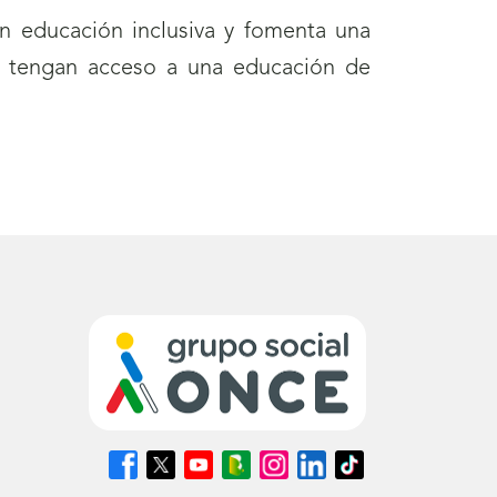
n educación inclusiva y fomenta una
ue tengan acceso a una educación de
Síguenos
Síguenos
Síguenos
Síguenos
Síguenos
Síguenos
Síguenos
en
en
en
en
en
en
en