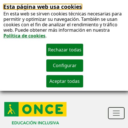
Esta página web usa cookies
En esta web se sirven cookies técnicas necesarias para
permitir y optimizar su navegación. También se usan
cookies con el fin de analizar el rendimiento y tráfico
web. Puede obtener más información en nuestra
Política de cookies
.
S
c
S
n
Men
princ