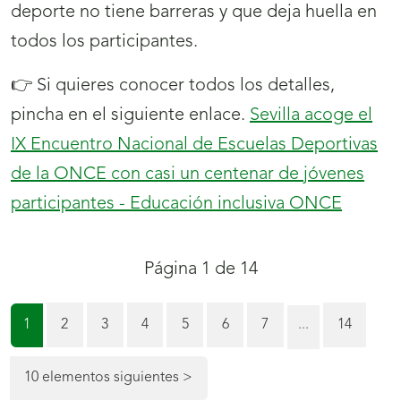
deporte no tiene barreras y que deja huella en
todos los participantes.
👉 Si quieres conocer todos los detalles,
pincha en el siguiente enlace.
Sevilla acoge el
IX Encuentro Nacional de Escuelas Deportivas
de la ONCE con casi un centenar de jóvenes
participantes - Educación inclusiva ONCE
Navegación
Final
Página 1 de 14
de
de
Página
la
Página
Página
Página
Página
Página
Página
Página
1
2
3
4
5
6
7
...
14
página
paginación
1
(actual)
10 elementos siguientes
>