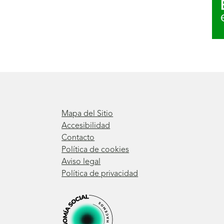
n
t
e
p
Mapa del Sitio
u
Accesibilidad
Contacto
e
Política de cookies
Aviso legal
d
Política de privacidad
e