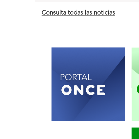
Consulta todas las noticias
T
a
m
b
i
é