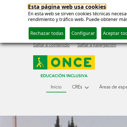
Esta página web usa cookies
En esta web se sirven cookies técnicas necesar
rendimiento y tráfico web. Puede obtener má
Saltar a contenido
Saltar a navegación
Menú
Inicio
CREs
Áreas de espec
principal
Carrusel