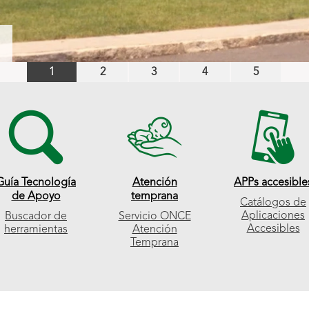
Diapositiva
Diapositiva
Diapositiva
Diapositiva
Diapositiv
1
2
3
4
5
número
número
número
número
número
1
2
3
4
5
Guía Tecnología
Atención
APPs accesible
de Apoyo
temprana
Catálogos de
Aplicaciones
Buscador de
Servicio ONCE
Accesibles
herramientas
Atención
Temprana