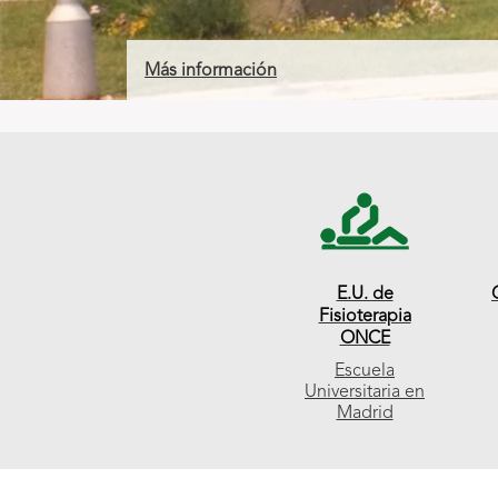
Más información
Enlaces
de
interés
E.U. de
Fisioterapia
ONCE
Escuela
Universitaria en
Madrid